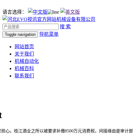
语言选择：
搜 索
导航菜单
Toggle navigation
网站首页
关于我们
机械自动化
机械百科
联系我们
t
心。枝江酒业之所以被要求补缴8500万元消费税，间接缘由是审计部