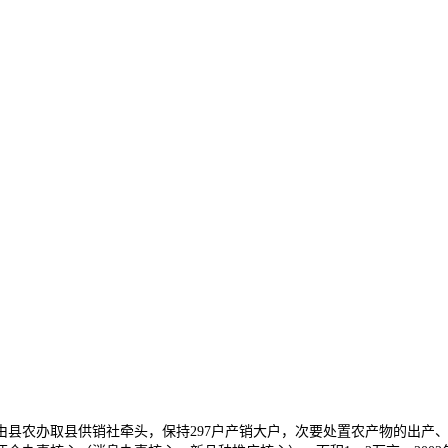
县农办取县供销社牵头，保持297户产销大户，次要处置农产物的出产、