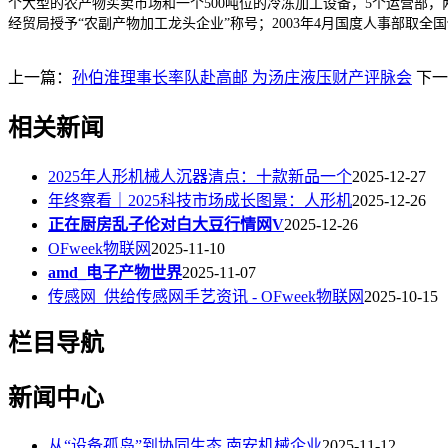
个大型的农产物买卖市场和一个500吨位的冷冻加工设备，5个运营部，两个
经贸局授予“农副产物加工龙头企业”称号；2003年4月国度人事部取
上一篇：
孙伯淮理事长率队赴高邮 为汤庄液压财产评脉会
下一
相关新闻
2025年人形机械人沉器清点：十款新品一个
2025-12-27
年终察看｜2025科技市场成长图景：人形机
2025-12-26
正在厨房乱子伦对白大豆行情网V
2025-12-26
OFweek物联网
2025-11-10
amd_电子产物世界
2025-11-07
传感网_供给传感网手艺资讯 - OFweek物联网
2025-10-15
栏目导航
新闻中心
从“设备孤岛”到协同生态 南安机械企业
2025-11-12